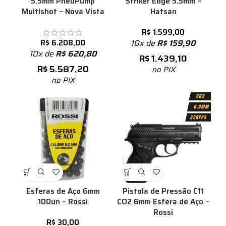
5.5mm PneuPump
Striker Edge 5.5mm –
Multishot – Nova Vista
Hatsan
R$
1.599,00
R$
6.208,00
10x de
R$
159,90
10x de
R$
620,80
R$
1.439,10
R$
5.587,20
no PIX
no PIX
Esferas de Aço 6mm
Pistola de Pressão C11
100un – Rossi
CO2 6mm Esfera de Aço –
Rossi
R$
30,00