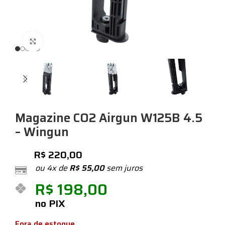
Expandir
Magazine CO2 Airgun W125B 4.5
– Wingun
R$
220,00
ou 4x de
R$
55,00
sem juros
R$
198,00
no PIX
Fora de estoque