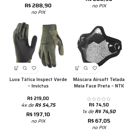
R$
288,90
no PIX
no PIX
Luva Tática Inspect Verde
Máscara Airsoft Telada
– Invictus
Meia Face Preta – NTK
R$
219,00
4x de
R$
54,75
R$
74,50
1x de
R$
74,50
R$
197,10
R$
67,05
no PIX
no PIX