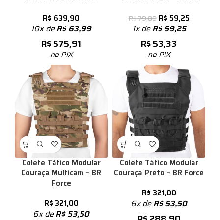
R$
639,90
R$
59,25
R$
79,00
10x de
R$
63,99
1x de
R$
59,25
R$
575,91
R$
53,33
no PIX
no PIX
Colete Tático Modular
Colete Tático Modular
Couraça Multicam – BR
Couraça Preto – BR Force
Force
R$
321,00
R$
321,00
6x de
R$
53,50
6x de
R$
53,50
R$
288,90