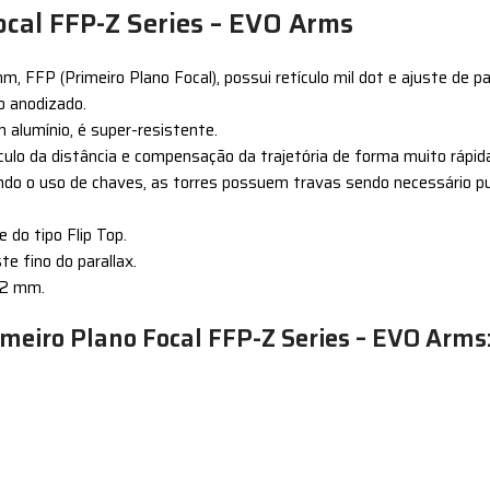
cal FFP-Z Series – EVO Arms
FP (Primeiro Plano Focal), possui retículo mil dot e ajuste de para
o anodizado.
 alumínio, é super-resistente.
álculo da distância e compensação da trajetória de forma muito rápid
nsando o uso de chaves, as torres possuem travas sendo necessário p
do tipo Flip Top.
e fino do parallax.
22 mm.
eiro Plano Focal FFP-Z Series – EVO Arms