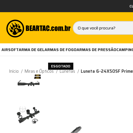
C
AIRSOFT
ARMA DE GEL
ARMAS DE FOGO
ARMAS DE PRESSÃO
CAMPING
ESGOTADO
Início
Miras e Ópticos
Lunetas
Luneta 6-24X50SF Primei