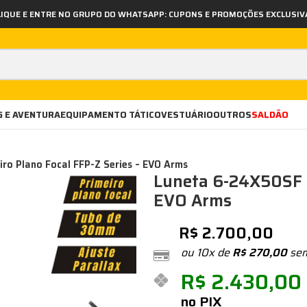
LIQUE E ENTRE NO GRUPO DO WHATSAPP: CUPONS E PROMOÇÕES EXCLUSIV
 E AVENTURA
EQUIPAMENTO TÁTICO
VESTUÁRIO
OUTROS
SALDÃO
ro Plano Focal FFP-Z Series – EVO Arms
Luneta 6-24X50SF P
EVO Arms
R$
2.700,00
ou 10x de
R$
270,00
sem
R$
2.430,00
no PIX