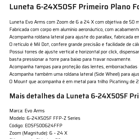
Luneta 6-24X50SF Primeiro Plano Fo
Luneta Evo Arms com Zoom de 6 a 24 X com objetiva de 50 mm, F
Fabricada com corpo em alumínio aeronáutico, com acabament
Acompanha roldana lateral para ajuste do parallax, fabricada em
O retículo é Mil Dot, confere grande precisão e facilidade de c
Possui torres de ajuste vertical e horizontal por click, dispe
basta pressionar a torre para baixo para travar novamente.
Acompanha tampas para proteção das lentes, emborrachadas e 
Acompanha também uma roldana lateral (Side Wheel) para ajust
O Mount que acompanha é em metal para trilho Picatinny de 
Mais detalhes da Luneta 6-24X50SF Prim
Marca: Evo Arms
Modelo: 6-24X50SF FFP-Z Series
Código: EOSF500624FFP
Zoom (Magnitude): 6 – 24 X