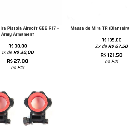
ra Pistola Airsoft GBB R17 –
Massa de Mira TR (Dianteira
Army Armament
R$
135,00
R$
30,00
2x de
R$
67,50
1x de
R$
30,00
R$
121,50
R$
27,00
no PIX
no PIX