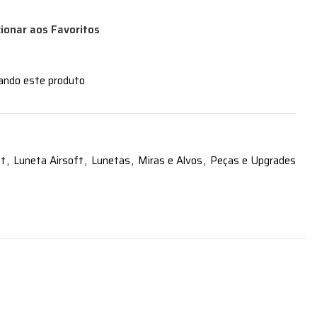
cionar aos Favoritos
zando este produto
ft
,
Luneta Airsoft
,
Lunetas
,
Miras e Alvos
,
Peças e Upgrades