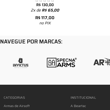
R$
130,00
2x de
R$
65,00
R$
117,00
no PIX
NAVEGUE POR MARCAS:
CATEGORIAS
INSTITUCIONAL
Armas de Airsoft
A Beartac