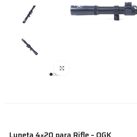
Expandir
Luneta 4×20 para Rifle – QGK