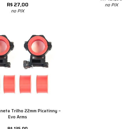
R$
27,00
no PIX
no PIX
neta Trilho 22mm Picatinny –
Evo Arms
R$
125,00