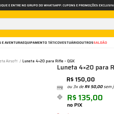
LIQUE E ENTRE NO GRUPO DO WHATSAPP: CUPONS E PROMOÇÕES EXCLUSIV
 E AVENTURA
EQUIPAMENTO TÁTICO
VESTUÁRIO
OUTROS
SALDÃO
eta Airsoft
Luneta 4×20 para Rifle – QGK
Luneta 4×20 para R
R$
150,00
ou 3x de
R$
50,00
sem j
R$
135,00
no PIX