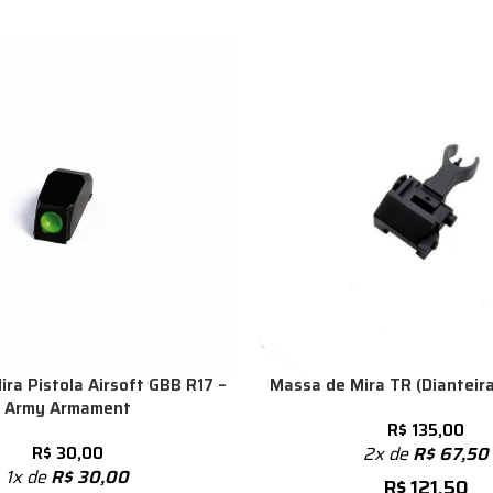
ra Pistola Airsoft GBB R17 –
Massa de Mira TR (Dianteira
Army Armament
R$
135,00
R$
30,00
2x de
R$
67,50
1x de
R$
30,00
R$
121,50