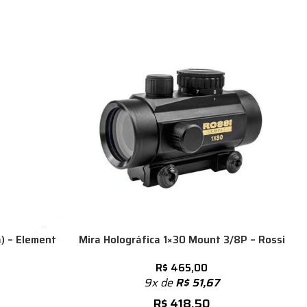
) – Element
Mira Holográfica 1×30 Mount 3/8P – Rossi
R$
465,00
9x de
R$
51,67
R$
418,50