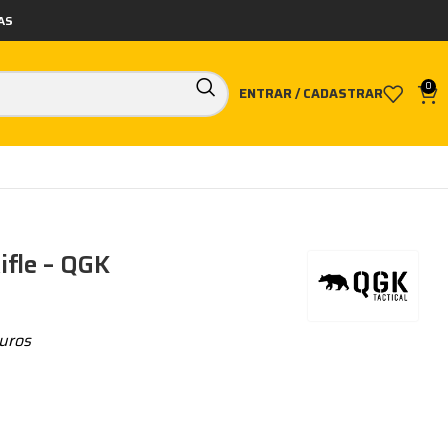
AS
0
ENTRAR / CADASTRAR
ifle – QGK
uros