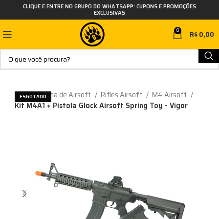
CLIQUE E ENTRE NO GRUPO DO WHATSAPP: CUPONS E PROMOÇÕES
EXCLUSIVAS
0
R$
0,00
Início
Arma de Airsoft
Rifles Airsoft
M4 Airsoft
ESGOTADO
Kit M4A1 + Pistola Glock Airsoft Spring Toy – Vigor