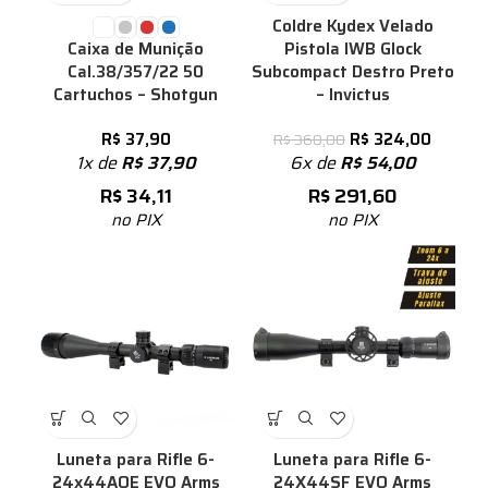
Coldre Kydex Velado
Pistola IWB Glock
Caixa de Munição
Subcompact Destro Preto
Cal.38/357/22 50
– Invictus
Cartuchos – Shotgun
R$
324,00
R$
37,90
R$
360,00
6x de
R$
54,00
1x de
R$
37,90
R$
291,60
R$
34,11
no PIX
no PIX
Luneta para Rifle 6-
Luneta para Rifle 6-
24x44AOE EVO Arms
24X44SF EVO Arms