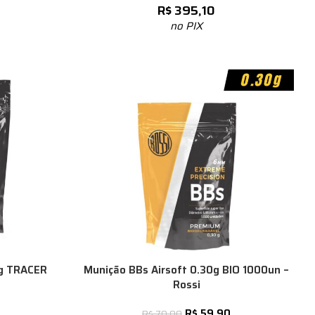
R$
395,10
no PIX
0g TRACER
Munição BBs Airsoft 0.30g BIO 1000un –
Rossi
R$
59,90
R$
70,00