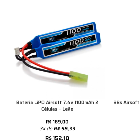
Bateria LiPO Airsoft 7.4v 1100mAh 2
BBs Airsoft
Células – Leão
R$
169,00
3x de
R$
56,33
R$
152,10