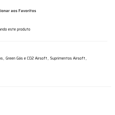
cionar aos Favoritos
ando este produto
os
,
Green Gás e CO2 Airsoft
,
Suprimentos Airsoft
,