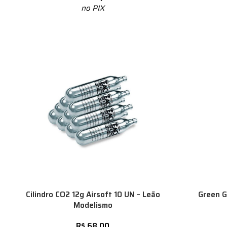
no PIX
Cilindro CO2 12g Airsoft 10 UN – Leão
Green G
Modelismo
R$
68,00