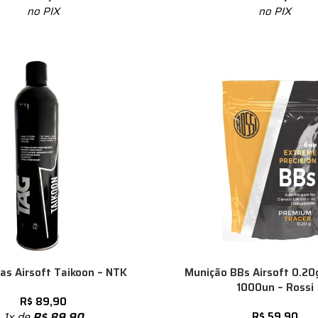
no PIX
no PIX
-14%
as Airsoft Taikoon – NTK
Munição BBs Airsoft 0.2
1000un – Rossi
R$
89,90
1x de
R$
89,90
R$
59,90