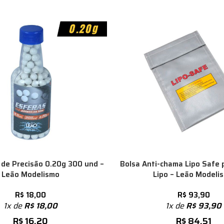
 de Precisão 0.20g 300 und –
Bolsa Anti-chama Lipo Safe 
Leão Modelismo
Lipo – Leão Modeli
R$
18,00
R$
93,90
1x de
R$
18,00
1x de
R$
93,90
R$
16,20
R$
84,51