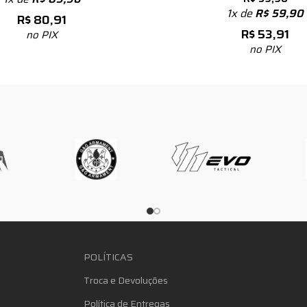
1x de
R$
59,90
R$
80,91
R$
53,91
no PIX
no PIX
POLÍTICAS
Troca e Devoluções
Política de Entregas