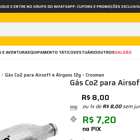
LIQUE E ENTRE NO GRUPO DO WHATSAPP: CUPONS E PROMOÇÕES EXCLUSIV
 E AVENTURA
EQUIPAMENTO TÁTICO
VESTUÁRIO
OUTROS
SALDÃO
Gás Co2 para Airsoft e Airguns 12g – Crosman
Gás Co2 para Airsof
R$
8,00
ou 1x de
R$
8,00
sem ju
R$
7,20
no PIX