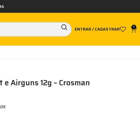
AS
0
ENTRAR / CADASTRAR
t e Airguns 12g – Crosman
ros