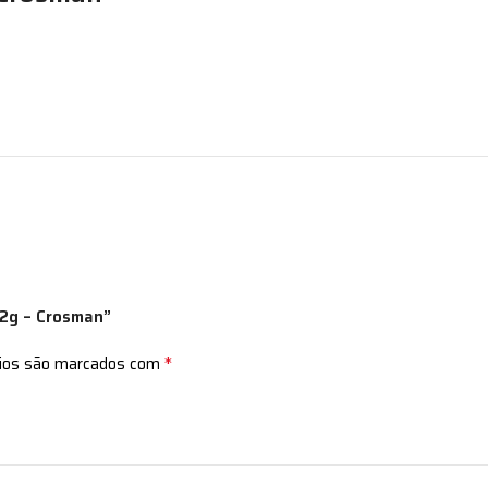
 12g – Crosman”
*
rios são marcados com