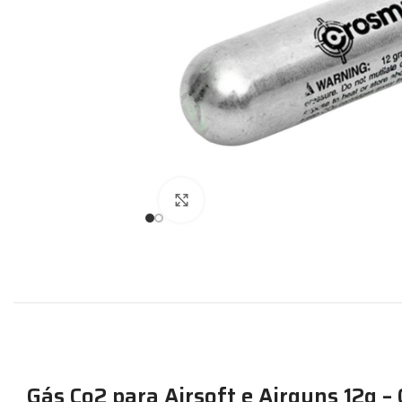
Expandir
Gás Co2 para Airsoft e Airguns 12g 