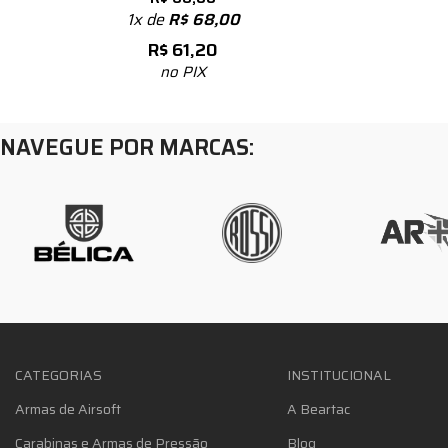
1x de
R$
68,00
R$
61,20
no PIX
NAVEGUE POR MARCAS:
CATEGORIAS
INSTITUCIONAL
Armas de Airsoft
A Beartac
Carabinas e Armas de Pressão
Blog