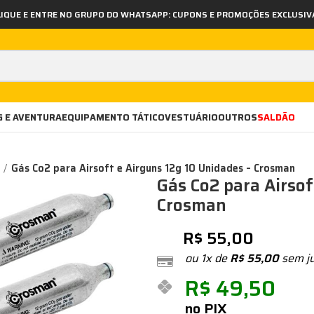
LIQUE E ENTRE NO GRUPO DO WHATSAPP: CUPONS E PROMOÇÕES EXCLUSIV
 E AVENTURA
EQUIPAMENTO TÁTICO
VESTUÁRIO
OUTROS
SALDÃO
Gás Co2 para Airsoft e Airguns 12g 10 Unidades – Crosman
Gás Co2 para Airsof
Crosman
R$
55,00
ou 1x de
R$
55,00
sem j
R$
49,50
no PIX