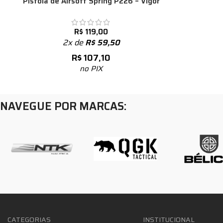
Pistola de Airsoft Spring P226 – Vigor
R$
119,00
2x de
R$
59,50
R$
107,10
no PIX
NAVEGUE POR MARCAS:
CATEGORIAS
INSTITUCIONAL