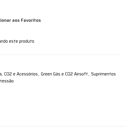
cionar aos Favoritos
ando este produto
s. CO2 e Acessórios
,
Green Gás e CO2 Airsoft
,
Suprimentos
Pressão