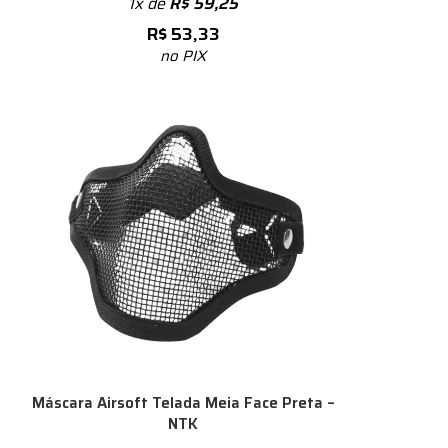
1x de
R$
59,25
R$
53,33
no PIX
Máscara Airsoft Telada Meia Face Preta –
NTK