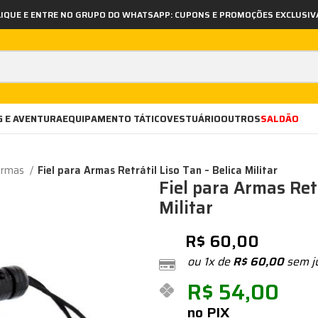
LIQUE E ENTRE NO GRUPO DO WHATSAPP: CUPONS E PROMOÇÕES EXCLUSIV
 E AVENTURA
EQUIPAMENTO TÁTICO
VESTUÁRIO
OUTROS
SALDÃO
 Armas
Fiel para Armas Retrátil Liso Tan – Belica Militar
Fiel para Armas Retr
Militar
R$
60,00
ou 1x de
R$
60,00
sem j
R$
54,00
no PIX