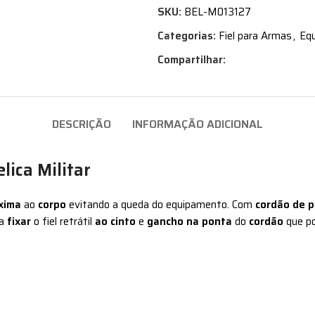
SKU:
BEL-M013127
Categorias:
Fiel para Armas
,
Eq
Compartilhar:
DESCRIÇÃO
INFORMAÇÃO ADICIONAL
lica Militar
óxima
ao
corpo
evitando a queda do equipamento. Com
cordão de 
ra
fixar
o fiel retrátil
ao cinto
e
gancho na ponta
do
cordão
que p