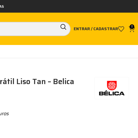
AS
0
ENTRAR / CADASTRAR
átil Liso Tan – Belica
uros