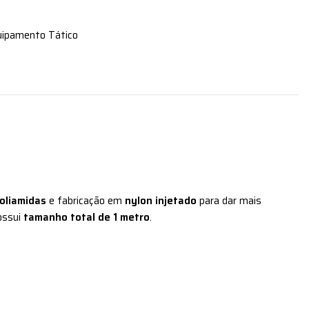
uipamento Tático
poliamidas
e fabricação em
nylon injetado
para dar mais
ossui
tamanho total de 1 metro
.