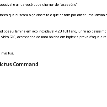
possível e ainda você pode chamar de “acessório”.
dores que buscam algo discreto e que optam por obter uma lâmina 
nd possui lâmina em aço inoxidável 420 full tang, junto ao belíssi
de vidro G10, acompanha de uma bainha em kydex a prova d’agua e r
invictus.
nvictus Command