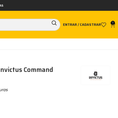
AS
0
ENTRAR / CADASTRAR
r Invictus Command
uros