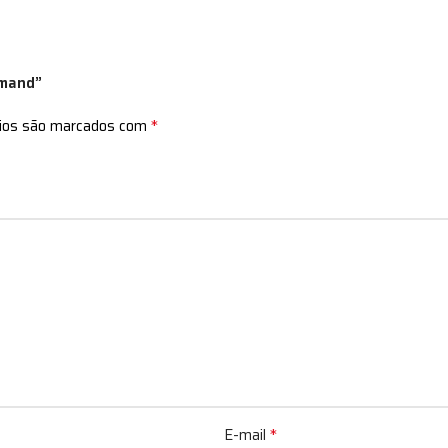
mmand”
*
rios são marcados com
*
E-mail