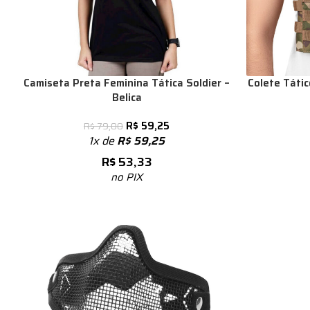
Camiseta Preta Feminina Tática Soldier –
Colete Táti
Belica
R$
59,25
R$
79,00
1x de
R$
59,25
R$
53,33
no PIX