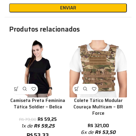
Produtos relacionados
Camiseta Preta Feminina
Colete Tático Modular
Tática Soldier – Belica
Couraça Multicam – BR
Force
R$
59,25
R$
79,00
1x de
R$
59,25
R$
321,00
6x de
R$
53,50
R$
53,33