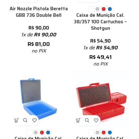
Air Nozzle Pistola Beretta
GBB 736 Double Bell
Caixa de Munição Cal.
38/357 100 Cartuchos –
R$
90,00
Shotgun
1x de
R$
90,00
R$
54,90
R$
81,00
1x de
R$
54,90
no PIX
R$
49,41
no PIX
Caixa de Munição Cal.
Caixa de Munição Cal.