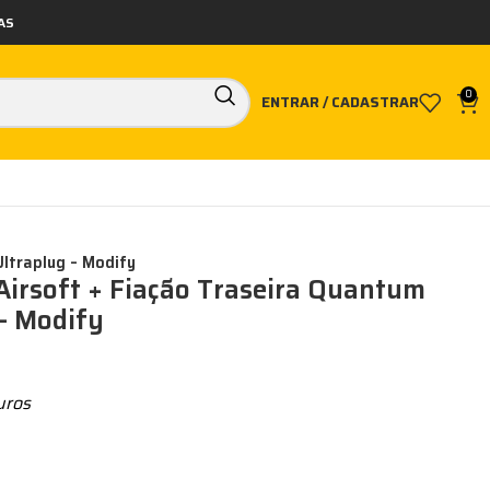
AS
0
ENTRAR / CADASTRAR
Ultraplug – Modify
Airsoft + Fiação Traseira Quantum
 – Modify
uros