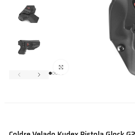
Expandir
Coldre Velado Kydex Pistola Glock G