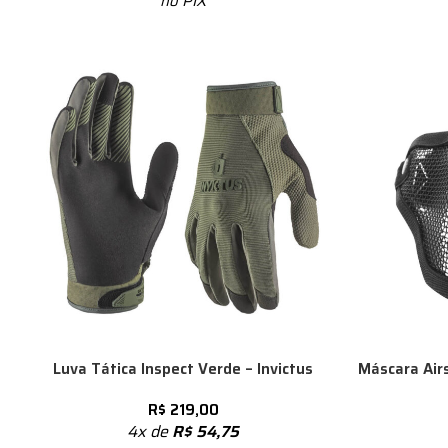
no PIX
Luva Tática Inspect Verde – Invictus
Máscara Air
R$
219,00
4x de
R$
54,75