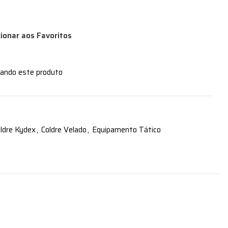
cionar aos Favoritos
zando este produto
ldre Kydex
,
Coldre Velado
,
Equipamento Tático