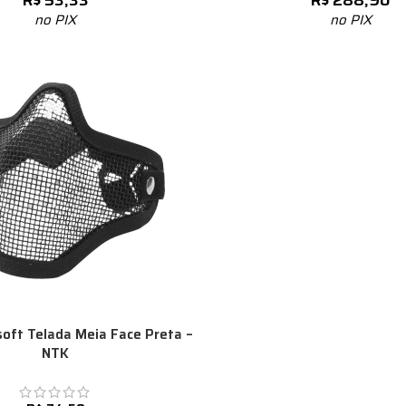
R$
53,33
R$
288,90
no PIX
no PIX
soft Telada Meia Face Preta –
NTK