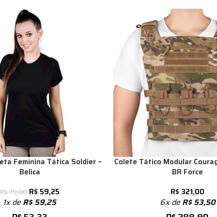
eta Feminina Tática Soldier –
Colete Tático Modular Couraç
Belica
BR Force
R$
59,25
R$
321,00
R$
79,00
1x de
R$
59,25
6x de
R$
53,50