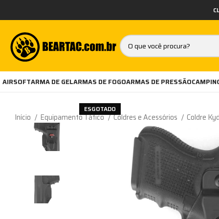
C
AIRSOFT
ARMA DE GEL
ARMAS DE FOGO
ARMAS DE PRESSÃO
CAMPING
ESGOTADO
Início
Equipamento Tático
Coldres e Acessórios
Coldre Ky