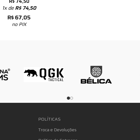
R$
74,50
1x de
R$
74,50
R$
67,05
no PIX
POLÍTICAS
Troca e Devoluções