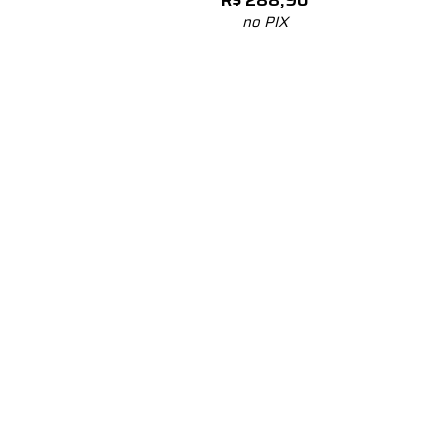
R$
288,90
no PIX