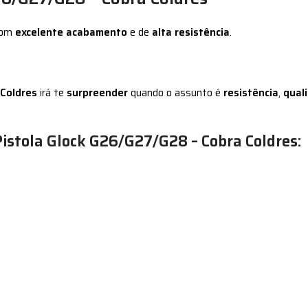
com
excelente acabamento
e de
alta resistência
.
 Coldres
irá te
surpreender
quando o assunto é
resistência
,
qual
Pistola Glock G26/G27/G28 – Cobra Coldres: