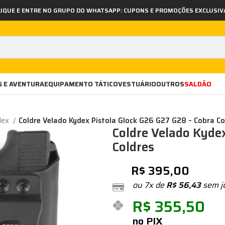
LIQUE E ENTRE NO GRUPO DO WHATSAPP: CUPONS E PROMOÇÕES EXCLUSIV
 E AVENTURA
EQUIPAMENTO TÁTICO
VESTUÁRIO
OUTROS
SALDÃO
dex
Coldre Velado Kydex Pistola Glock G26 G27 G28 – Cobra Co
Coldre Velado Kyde
Coldres
R$
395,00
ou 7x de
R$
56,43
sem j
R$
355,50
no PIX