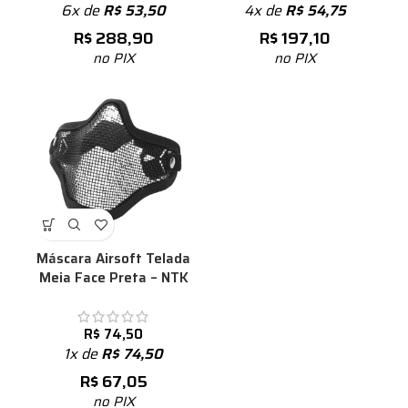
6x de
R$
53,50
4x de
R$
54,75
R$
288,90
R$
197,10
no PIX
no PIX
Máscara Airsoft Telada
Meia Face Preta – NTK
R$
74,50
1x de
R$
74,50
R$
67,05
no PIX