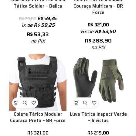
Tática Soldier – Belica
Couraça Multicam – BR
Force
R$
59,25
R$
79,00
1x de
R$
59,25
R$
321,00
6x de
R$
53,50
R$
53,33
R$
288,90
no PIX
no PIX
Colete Tático Modular
Luva Tática Inspect Verde
Couraça Preto – BR Force
– Invictus
R$
321,00
R$
219,00