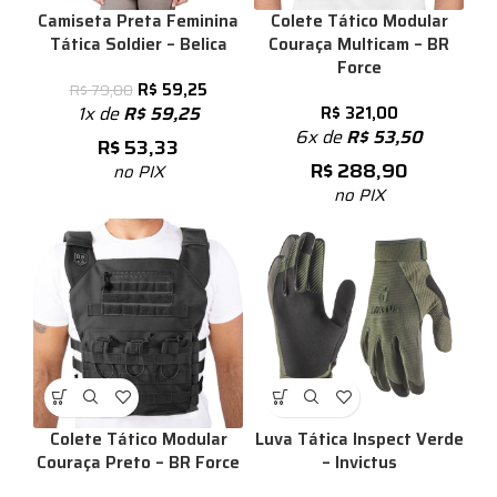
Camiseta Preta Feminina
Colete Tático Modular
Tática Soldier – Belica
Couraça Multicam – BR
Force
R$
59,25
R$
79,00
1x de
R$
59,25
R$
321,00
6x de
R$
53,50
R$
53,33
R$
288,90
no PIX
no PIX
Colete Tático Modular
Luva Tática Inspect Verde
Couraça Preto – BR Force
– Invictus