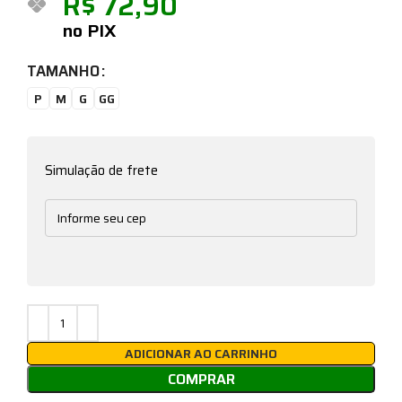
R$
72,90
no PIX
TAMANHO
P
M
G
GG
Simulação de frete
ADICIONAR AO CARRINHO
COMPRAR