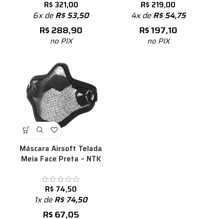
R$
321,00
R$
219,00
6x de
R$
53,50
4x de
R$
54,75
R$
288,90
R$
197,10
no PIX
no PIX
Máscara Airsoft Telada
Meia Face Preta – NTK
R$
74,50
1x de
R$
74,50
R$
67,05