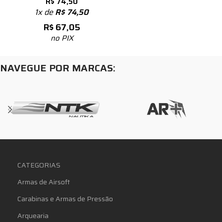
R$
74,50
1x de
R$
74,50
R$
67,05
no PIX
NAVEGUE POR MARCAS:
CATEGORIAS
Armas de Airsoft
Carabinas e Armas de Pressão
Arquearia