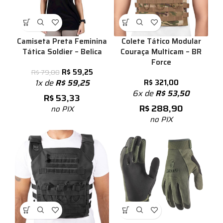
Camiseta Preta Feminina
Colete Tático Modular
Tática Soldier – Belica
Couraça Multicam – BR
Force
R$
59,25
R$
79,00
1x de
R$
59,25
R$
321,00
6x de
R$
53,50
R$
53,33
R$
288,90
no PIX
no PIX