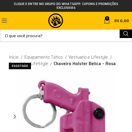
CLIQUE E ENTRE NO GRUPO DO WHATSAPP: CUPONS E PROMOÇÕES
EXCLUSIVAS
0
R$
0,00
Início
Equipamento Tático
Vestuario e Lifestyle
Acessórios LifeStyle
Chaveiro Holster Belica – Rosa
ESGOTADO