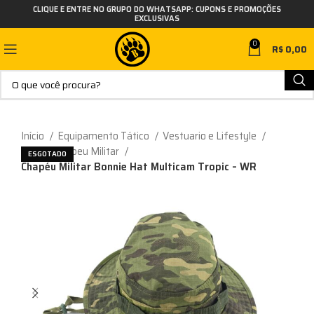
CLIQUE E ENTRE NO GRUPO DO WHATSAPP: CUPONS E PROMOÇÕES
EXCLUSIVAS
0
R$
0,00
Início
Equipamento Tático
Vestuario e Lifestyle
Boné e Chapeu Militar
ESGOTADO
Chapéu Militar Bonnie Hat Multicam Tropic – WR