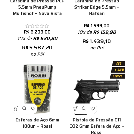
Carabina de Pressão PCP
Carabina de Pressão
5.5mm PneuPump
Striker Edge 5.5mm –
Multishot – Nova Vista
Hatsan
R$
1.599,00
R$
6.208,00
10x de
R$
159,90
10x de
R$
620,80
R$
1.439,10
R$
5.587,20
no PIX
no PIX
Esferas de Aço 6mm
Pistola de Pressão C11
100un – Rossi
CO2 6mm Esfera de Aço –
Rossi