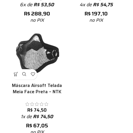
6x de
R$
53,50
4x de
R$
54,75
R$
288,90
R$
197,10
no PIX
no PIX
Máscara Airsoft Telada
Meia Face Preta – NTK
R$
74,50
1x de
R$
74,50
R$
67,05
no PIX