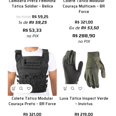
Camiseta Preta Feminina
Colete Tático Modular
Tática Soldier – Belica
Couraça Multicam – BR
Force
R$
59,25
R$
79,00
1x de
R$
59,25
R$
321,00
6x de
R$
53,50
R$
53,33
R$
288,90
no PIX
no PIX
Colete Tático Modular
Luva Tática Inspect Verde
Couraça Preto – BR Force
– Invictus
R$
321,00
R$
219,00