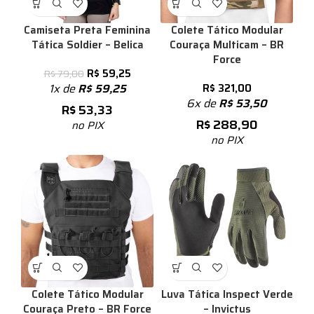
Camiseta Preta Feminina
Colete Tático Modular
Tática Soldier – Belica
Couraça Multicam – BR
Force
R$
59,25
R$
79,00
1x de
R$
59,25
R$
321,00
6x de
R$
53,50
R$
53,33
R$
288,90
no PIX
no PIX
Colete Tático Modular
Luva Tática Inspect Verde
Couraça Preto – BR Force
– Invictus