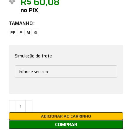
R$
60,08
no PIX
TAMANHO
PP
P
M
G
Simulação de frete
ADICIONAR AO CARRINHO
COMPRAR