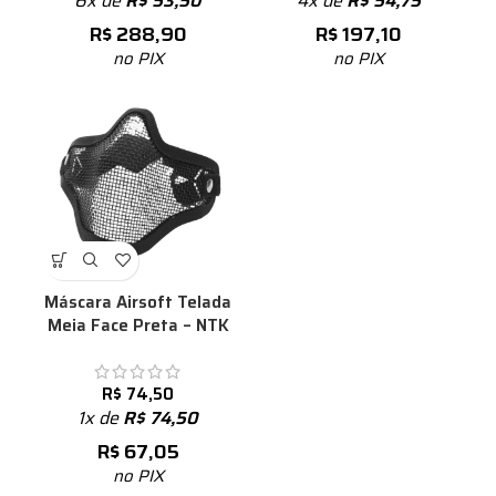
6x de
R$
53,50
4x de
R$
54,75
R$
288,90
R$
197,10
no PIX
no PIX
Máscara Airsoft Telada
Meia Face Preta – NTK
R$
74,50
1x de
R$
74,50
R$
67,05
no PIX