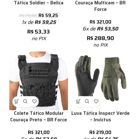
Tática Soldier – Belica
Couraça Multicam – BR
Force
R$
59,25
R$
79,00
1x de
R$
59,25
R$
321,00
6x de
R$
53,50
R$
53,33
R$
288,90
no PIX
no PIX
Colete Tático Modular
Luva Tática Inspect Verde
Couraça Preto – BR Force
– Invictus
R$
321,00
R$
219,00