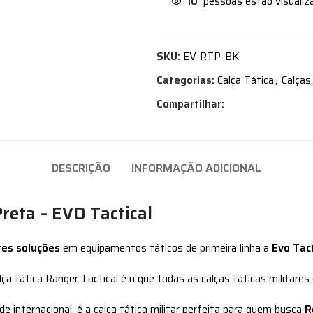
10
pessoas estão visualiz
SKU:
EV-RTP-BK
Categorias:
Calça Tática
,
Calças
Compartilhar:
DESCRIÇÃO
INFORMAÇÃO ADICIONAL
Preta – EVO Tactical
res soluções
em equipamentos táticos de primeira linha a
Evo Tact
ça tática Ranger Tactical é o que todas as calças táticas militares
e internacional, é a calça tática militar perfeita para quem busca
R