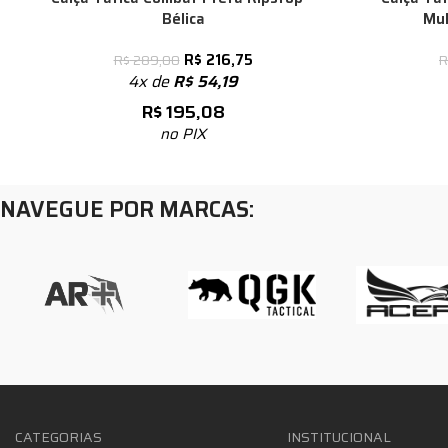
Bélica
Mul
R$
216,75
R$
289,00
R
4x de
R$
54,19
R$
195,08
no PIX
NAVEGUE POR MARCAS:
CATEGORIAS
INSTITUCIONAL