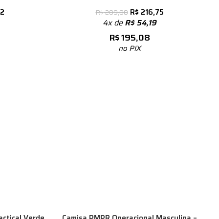
42
R$
216,75
R$
289,00
4x de
R$
54,19
R$
195,08
no PIX
actical Verde
Camisa PMPR Operacional Masculina –