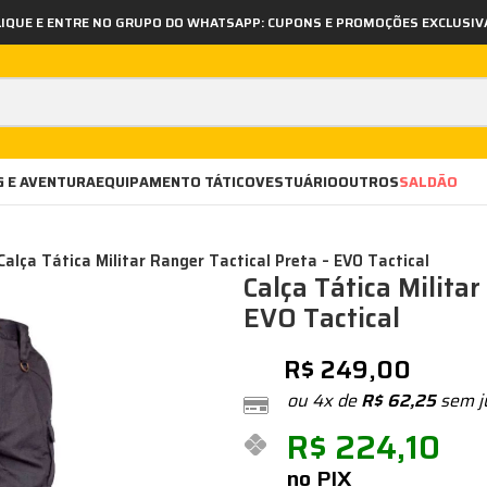
LIQUE E ENTRE NO GRUPO DO WHATSAPP: CUPONS E PROMOÇÕES EXCLUSIV
 E AVENTURA
EQUIPAMENTO TÁTICO
VESTUÁRIO
OUTROS
SALDÃO
Calça Tática Militar Ranger Tactical Preta – EVO Tactical
Calça Tática Militar
EVO Tactical
R$
249,00
ou 4x de
R$
62,25
sem j
R$
224,10
no PIX