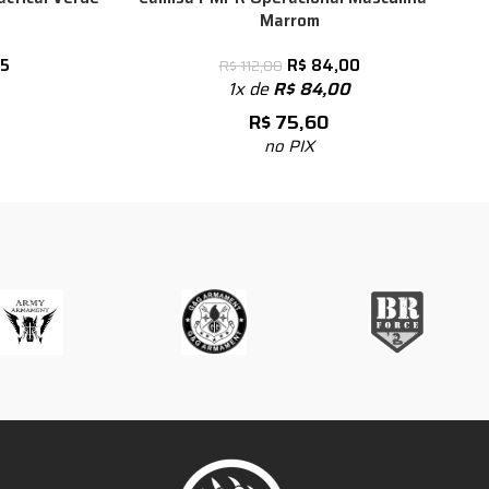
Marrom
75
R$
84,00
R$
112,00
1x de
R$
84,00
R$
75,60
no PIX