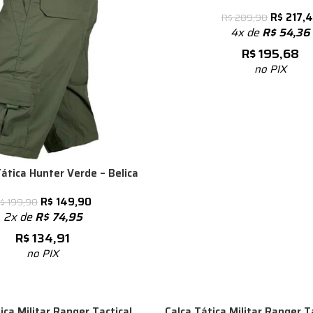
R$
217,
R$
289,90
4x de
R$
54,36
R$
195,68
no PIX
ática Hunter Verde – Belica
R$
149,90
$
199,90
2x de
R$
74,95
R$
134,91
no PIX
-25%
ica Militar Ranger Tactical
Calça Tática Militar Ranger T