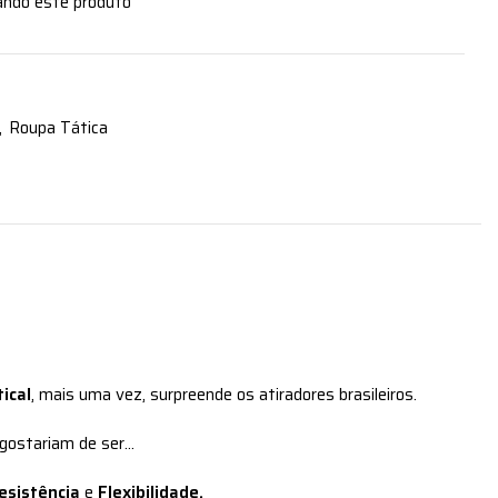
ando este produto
,
Roupa Tática
ical
, mais uma vez, surpreende os atiradores brasileiros.
 gostariam de ser…
esistência
e
Flexibilidade.