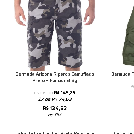
Bermuda Arizona Ripstop Camuflado
Bermuda T
Preto – Funcional By
R
R$
149,25
R$
199,00
2x de
R$
74,63
R$
134,33
no PIX
-25%
Calça Tática Combat Preta Ripstop –
Calça Tát