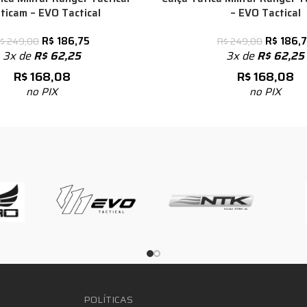
ticam – EVO Tactical
– EVO Tactical
R$
186,75
R$
186,
$
249,00
R$
249,00
3x de
R$
62,25
3x de
R$
62,25
R$
168,08
R$
168,08
no PIX
no PIX
POLÍTICAS