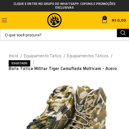
CLIQUE E ENTRE NO GRUPO DO WHATSAPP: CUPONS E PROMOÇÕES
EXCLUSIVAS
0
R$
0,00
Início
Equipamento Tático
Equipamentos Táticos
Bota Tática
ESGOTADO
Bota Tática Militar Tiger Camuflada Multicam – Acero