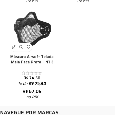
no PIX
no PIX
Máscara Airsoft Telada
Meia Face Preta – NTK
R$
74,50
1x de
R$
74,50
R$
67,05
no PIX
NAVEGUE POR MARCAS: