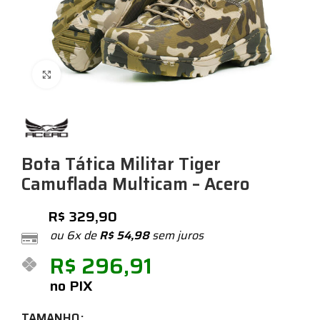
Expandir
Bota Tática Militar Tiger
Camuflada Multicam – Acero
R$
329,90
ou 6x de
R$
54,98
sem juros
R$
296,91
no PIX
TAMANHO