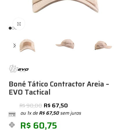
Expandir
Boné Tático Contractor Areia –
EVO Tactical
R$
67,50
R$
90,00
ou 1x de
R$
67,50
sem juros
R$
60,75