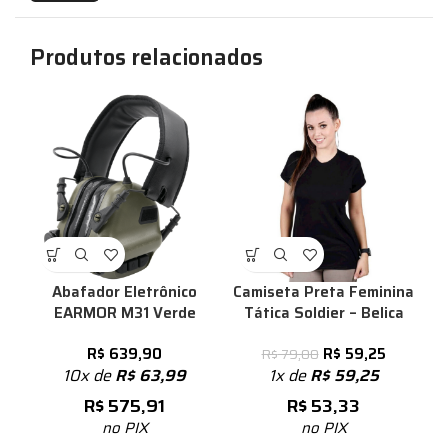
Produtos relacionados
%
Abafador Eletrônico
Camiseta Preta Feminina
EARMOR M31 Verde
Tática Soldier – Belica
R$
639,90
R$
59,25
R$
79,00
10x de
R$
63,99
1x de
R$
59,25
R$
575,91
R$
53,33
no PIX
no PIX