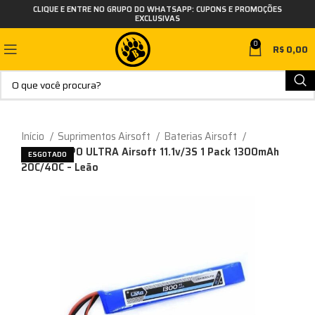
CLIQUE E ENTRE NO GRUPO DO WHATSAPP: CUPONS E PROMOÇÕES
EXCLUSIVAS
0
R$
0,00
Início
Suprimentos Airsoft
Baterias Airsoft
Bateria LiPO ULTRA Airsoft 11.1v/3S 1 Pack 1300mAh
ESGOTADO
20C/40C – Leão