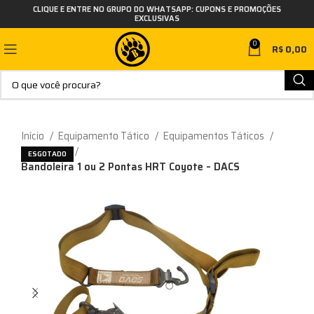
CLIQUE E ENTRE NO GRUPO DO WHATSAPP: CUPONS E PROMOÇÕES
EXCLUSIVAS
0
R$
0,00
Início
Equipamento Tático
Equipamentos Táticos
Bandoleira
ESGOTADO
Bandoleira 1 ou 2 Pontas HRT Coyote – DACS