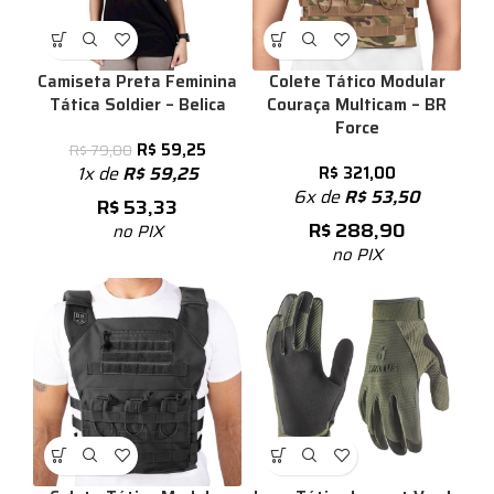
Camiseta Preta Feminina
Colete Tático Modular
Tática Soldier – Belica
Couraça Multicam – BR
Force
R$
59,25
R$
79,00
1x de
R$
59,25
R$
321,00
6x de
R$
53,50
R$
53,33
R$
288,90
no PIX
no PIX