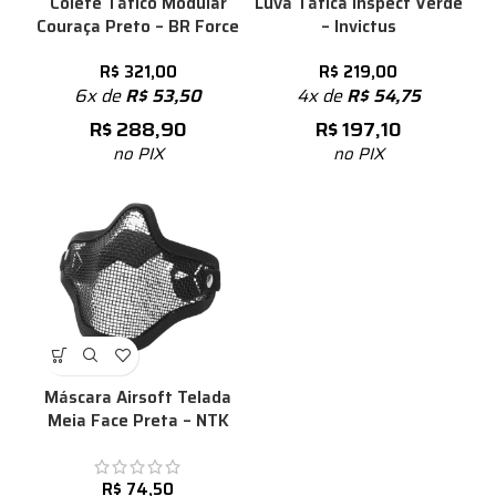
Colete Tático Modular
Luva Tática Inspect Verde
Couraça Preto – BR Force
– Invictus
R$
321,00
R$
219,00
6x de
R$
53,50
4x de
R$
54,75
R$
288,90
R$
197,10
no PIX
no PIX
Máscara Airsoft Telada
Meia Face Preta – NTK
R$
74,50