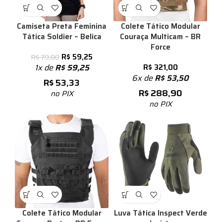
Camiseta Preta Feminina
Colete Tático Modular
Tática Soldier – Belica
Couraça Multicam – BR
Force
R$
59,25
R$
79,00
1x de
R$
59,25
R$
321,00
6x de
R$
53,50
R$
53,33
R$
288,90
no PIX
no PIX
Colete Tático Modular
Luva Tática Inspect Verde