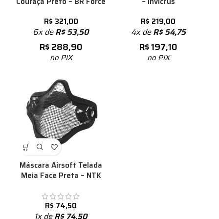
Couraça Preto – BR Force
– Invictus
R$
321,00
R$
219,00
6x de
R$
53,50
4x de
R$
54,75
R$
288,90
R$
197,10
no PIX
no PIX
Máscara Airsoft Telada
Meia Face Preta – NTK
R$
74,50
1x de
R$
74,50