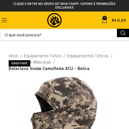
CLIQUE E ENTRE NO GRUPO DO WHATSAPP: CUPONS E PROMOÇÕES
EXCLUSIVAS
0
R$
0,00
Início
Equipamento Tático
Equipamentos Táticos
Balaclavas e Máscaras
ESGOTADO
Balaclava Snake Camuflada ACU – Belica