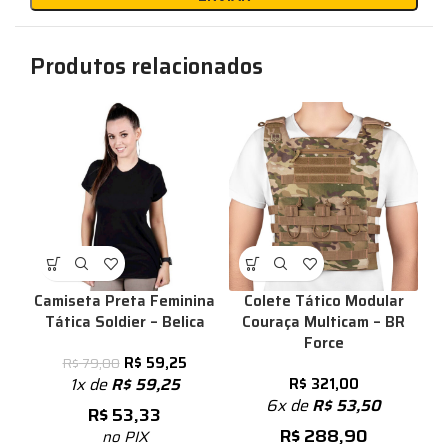
Produtos relacionados
Camiseta Preta Feminina
Colete Tático Modular
Tática Soldier – Belica
Couraça Multicam – BR
Force
R$
59,25
R$
79,00
1x de
R$
59,25
R$
321,00
6x de
R$
53,50
R$
53,33
R$
288,90
no PIX