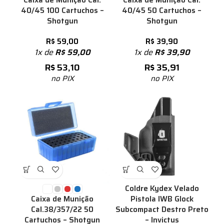
40/45 100 Cartuchos –
40/45 50 Cartuchos –
Shotgun
Shotgun
R$
59,00
R$
39,90
1x de
R$
59,00
1x de
R$
39,90
R$
53,10
R$
35,91
no PIX
no PIX
%
Coldre Kydex Velado
Pistola IWB Glock
Caixa de Munição
Subcompact Destro Preto
Cal.38/357/22 50
– Invictus
Cartuchos – Shotgun