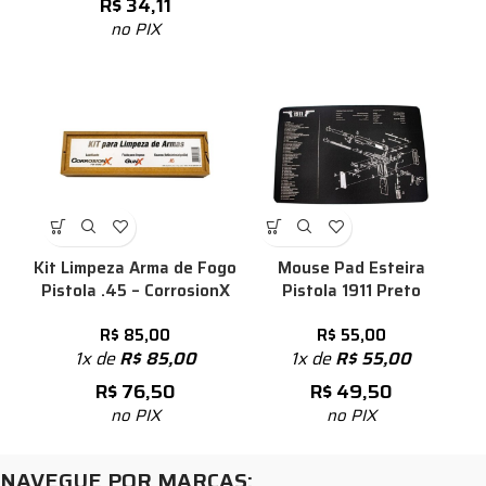
R$
34,11
no PIX
Kit Limpeza Arma de Fogo
Mouse Pad Esteira
Pistola .45 – CorrosionX
Pistola 1911 Preto
R$
85,00
R$
55,00
1x de
R$
85,00
1x de
R$
55,00
R$
76,50
R$
49,50
no PIX
no PIX
NAVEGUE POR MARCAS: