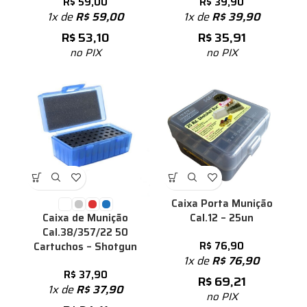
R$
59,00
R$
39,90
1x de
R$
59,00
1x de
R$
39,90
R$
53,10
R$
35,91
no PIX
no PIX
Caixa Porta Munição
Cal.12 – 25un
Caixa de Munição
Cal.38/357/22 50
R$
76,90
Cartuchos – Shotgun
1x de
R$
76,90
R$
37,90
R$
69,21
1x de
R$
37,90
no PIX