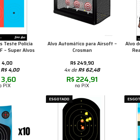
s Teste Polícia
Alvo Automático para Airsoft –
Alvo d
F – Super Alvos
Crosman
Rea
$
4,00
R$
249,90
e
R$
4,00
4x de
R$
62,48
3,60
R$
224,91
o PIX
no PIX
ESGOTADO
ESGO