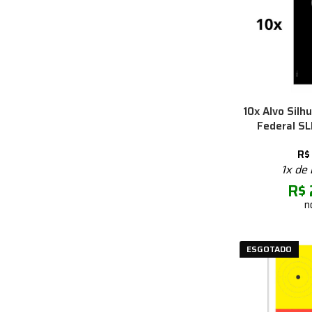
10x Alvo Silh
Federal SL
R$
1x de
R$
n
ESGOTADO