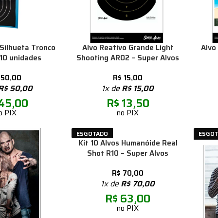
 Silhueta Tronco
Alvo Reativo Grande Light
Alvo
10 unidades
Shooting AR02 – Super Alvos
50,00
R$
15,00
R$
50,00
1x de
R$
15,00
45,00
R$
13,50
o PIX
no PIX
ESGOTADO
ESGO
Kit 10 Alvos Humanóide Real
Shot R10 – Super Alvos
R$
70,00
1x de
R$
70,00
R$
63,00
no PIX