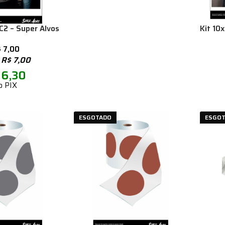
C2 – Super Alvos
Kit 10
$
7,00
e
R$
7,00
6,30
o PIX
ESGOTADO
ESGO