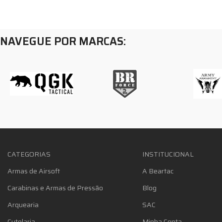
NAVEGUE POR MARCAS:
CATEGORIAS
INSTITUCIONAL
Armas de Airsoft
A Beartac
Carabinas e Armas de Pressão
Blog
Arquearia
SAC
Cutelaria
Minha Conta