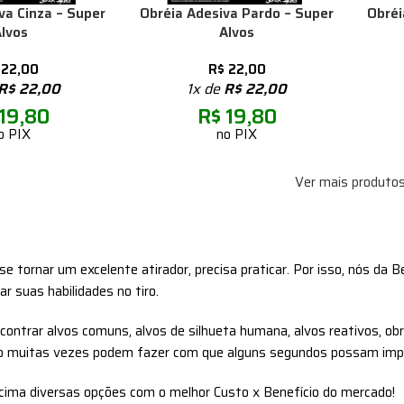
va Cinza – Super
Obréia Adesiva Pardo – Super
Obréi
lvos
Alvos
22,00
R$
22,00
R$
22,00
1x de
R$
22,00
19,80
R$
19,80
o PIX
no PIX
Ver mais produto
se tornar um excelente atirador, precisa praticar. Por isso, nós da
r suas habilidades no tiro.
ncontrar alvos comuns, alvos de silhueta humana, alvos reativos, obr
ino muitas vezes podem fazer com que alguns segundos possam impe
cima diversas opções com o melhor Custo x Benefício do mercado!