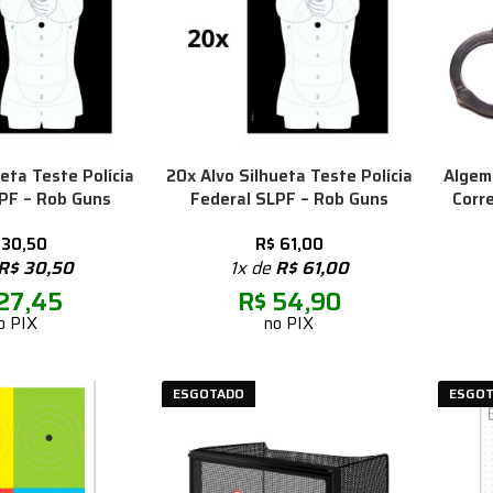
ueta Teste Polícia
20x Alvo Silhueta Teste Polícia
Algem
PF – Rob Guns
Federal SLPF – Rob Guns
Corr
30,50
R$
61,00
R$
30,50
1x de
R$
61,00
27,45
R$
54,90
o PIX
no PIX
ESGOTADO
ESGO