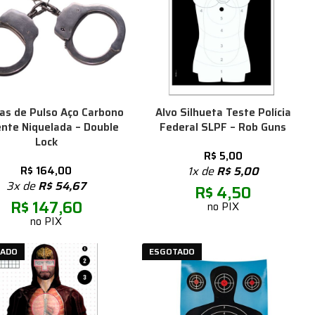
as de Pulso Aço Carbono
Alvo Silhueta Teste Polícia
ente Niquelada – Double
Federal SLPF – Rob Guns
Lock
R$
5,00
R$
164,00
1x de
R$
5,00
3x de
R$
54,67
R$
4,50
R$
147,60
no PIX
no PIX
TADO
ESGOTADO