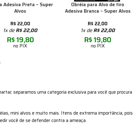
a Adesiva Preta – Super
Obréia para Alvo de tiro
Alvos
Adesiva Branca – Super Alvos
R$
22,00
R$
22,00
1x de
R$
22,00
1x de
R$
22,00
R$
19,80
R$
19,80
no PIX
no PIX
s
 Beartac separamos uma categoria exclusiva para você que procura
éias, mini alvos e muito mais. Itens de extrema importância, pois
dir você de se defender contra a ameaça.