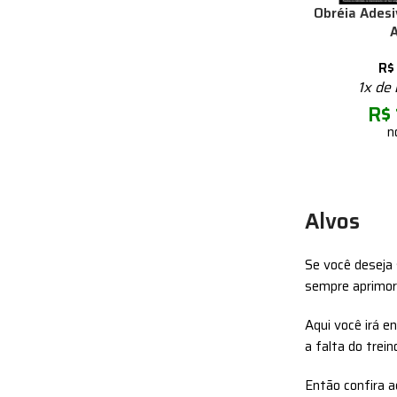
Obréia Adesi
A
R$
1x de
R$
n
Alvos
Se você deseja 
sempre aprimora
Aqui você irá e
a falta do tre
Então confira a