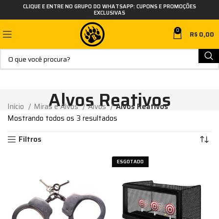
CLIQUE E ENTRE NO GRUPO DO WHATSAPP: CUPONS E PROMOÇÕES
EXCLUSIVAS
0
R$
0,00
Alvos Reativos
Início
Miras e Alvos
Alvos
Alvos Reativos
Mostrando todos os 3 resultados
Filtros
ESGOTADO