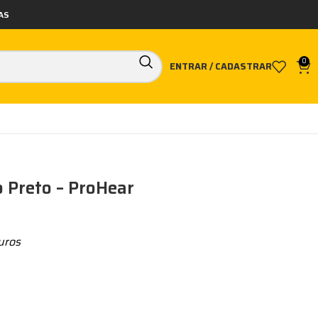
AS
0
ENTRAR / CADASTRAR
o Preto – ProHear
uros