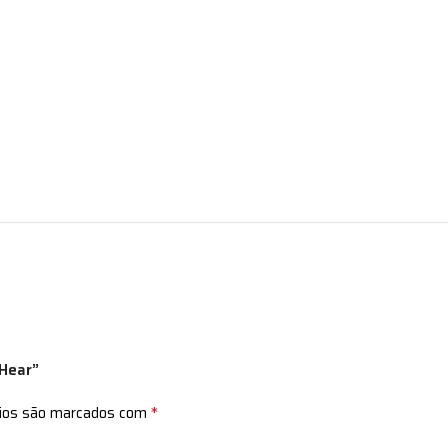
oHear”
*
rios são marcados com