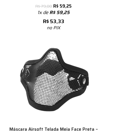
R$
59,25
R$
79,00
1x de
R$
59,25
R$
53,33
no PIX
Máscara Airsoft Telada Meia Face Preta –