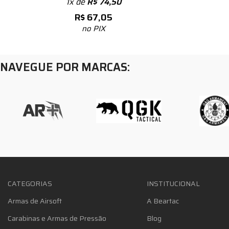
1x de
R$
74,50
R$
67,05
no PIX
NAVEGUE POR MARCAS:
CATEGORIAS
INSTITUCIONAL
Armas de Airsoft
A Beartac
Carabinas e Armas de Pressão
Blog