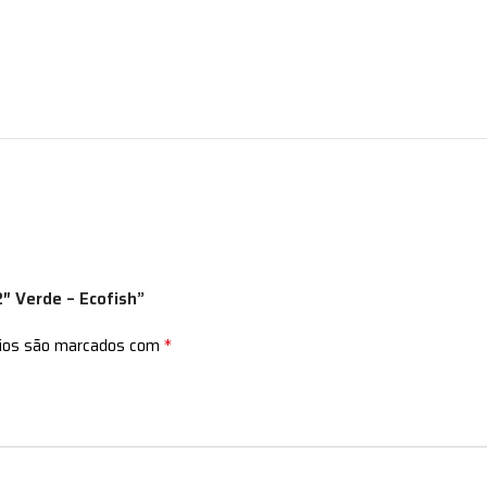
2″ Verde – Ecofish”
*
rios são marcados com