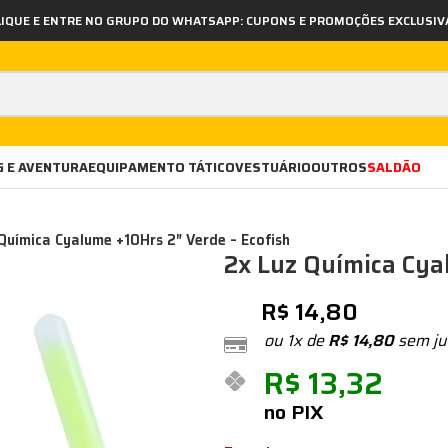
LIQUE E ENTRE NO GRUPO DO WHATSAPP: CUPONS E PROMOÇÕES EXCLUSIV
 E AVENTURA
EQUIPAMENTO TÁTICO
VESTUÁRIO
OUTROS
SALDÃO
Química Cyalume +10Hrs 2″ Verde – Ecofish
2x Luz Química Cya
R$
14,80
ou 1x de
R$
14,80
sem ju
R$
13,32
no PIX