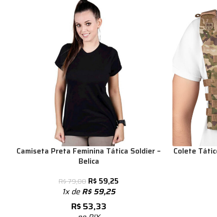
Camiseta Preta Feminina Tática Soldier –
Colete Táti
Belica
R$
59,25
R$
79,00
1x de
R$
59,25
R$
53,33