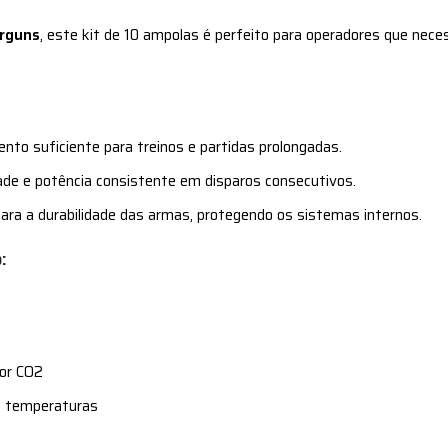
irguns
, este kit de 10 ampolas é perfeito para operadores que nec
nto suficiente para treinos e partidas prolongadas.
ade e potência consistente em disparos consecutivos.
para a durabilidade das armas, protegendo os sistemas internos.
:
por CO2
s temperaturas