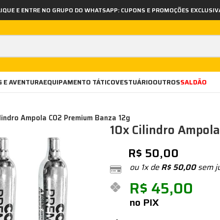
LIQUE E ENTRE NO GRUPO DO WHATSAPP: CUPONS E PROMOÇÕES EXCLUSIV
 E AVENTURA
EQUIPAMENTO TÁTICO
VESTUÁRIO
OUTROS
SALDÃO
ilindro Ampola CO2 Premium Banza 12g
10x Cilindro Ampol
R$
50,00
ou 1x de
R$
50,00
sem j
R$
45,00
no PIX