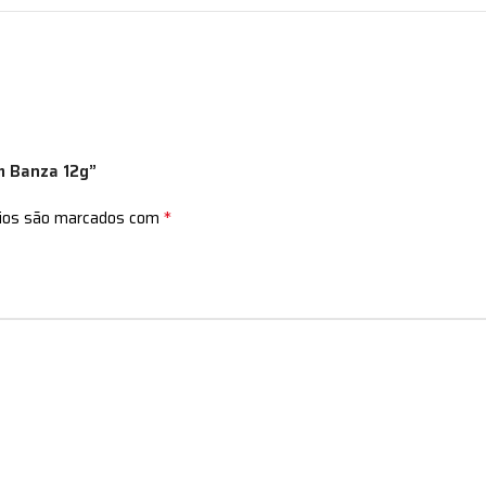
um Banza 12g”
*
rios são marcados com