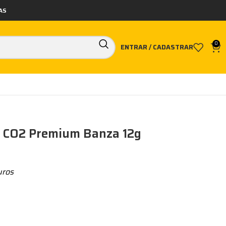
AS
0
ENTRAR / CADASTRAR
a CO2 Premium Banza 12g
uros